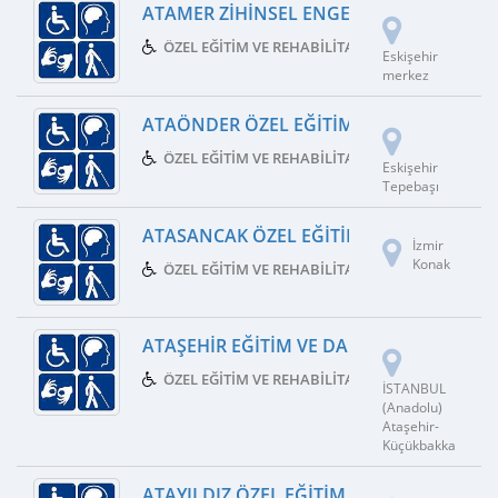
ATAMER ZIHINSEL ENGELLILER REHABIL
ÖZEL EĞITIM VE REHABILITASYON MERKEZI
Eskişehir
merkez
ATAÖNDER ÖZEL EĞITIM VE REHABILITA
ÖZEL EĞITIM VE REHABILITASYON MERKEZI
Eskişehir
Tepebaşı
ATASANCAK ÖZEL EĞITIM VE REHABILIT
İzmir
Konak
ÖZEL EĞITIM VE REHABILITASYON MERKEZI
ATAŞEHIR EĞITIM VE DANIŞMANLIK LIMIT
ÖZEL EĞITIM VE REHABILITASYON MERKEZI
İSTANBUL
(Anadolu)
Ataşehir-
Küçükbakka
ATAYILDIZ ÖZEL EĞITIM VE REHABILITAS