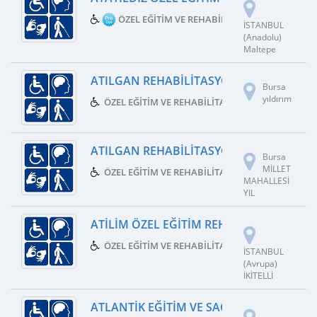
ÖZEL EĞITIM VE REHABILITASYON MERKEZI
İSTANBUL
(Anadolu)
Maltepe
ATILGAN REHABILITASYON VE ÖZEL EĞIT
Bursa
yıldırım
ÖZEL EĞITIM VE REHABILITASYON MERKEZI
ATILGAN REHABILITASYON VE ÖZEL EĞITIM
Bursa
MİLLET
ÖZEL EĞITIM VE REHABILITASYON MERKEZI
MAHALLESİ
YIL
ATILIM ÖZEL EĞITIM REHABILITASYON M
ÖZEL EĞITIM VE REHABILITASYON MERKEZI
İSTANBUL
(Avrupa)
İKİTELLİ
ATLANTIK EĞITIM VE SAĞLIK HIZ LTD ŞTI