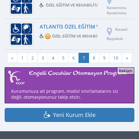
ÖZEL EĞITIM VE REHABILITASYON MERKEZI
Kastamonu
Kastamonu
ATLANTIS ÖZEL EĞITIM VE REHABILITAS
Kocaeli
ÖZEL EĞITIM VE REHABILITASYON MERKEZI
Başiskele
«
1
2
3
4
5
6
7
8
9
10
»
Kurumunuza ait program, modül sınırlamalarını siz
değil, otomasyonunuz takip etsin.
Yeni Kurum Ekle