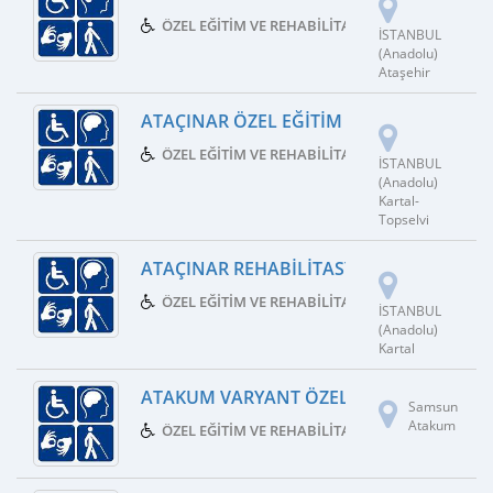
ÖZEL EĞITIM VE REHABILITASYON MERKEZI
İSTANBUL
(Anadolu)
Ataşehir
ATAÇINAR ÖZEL EĞITIM VE REHABILITAS
ÖZEL EĞITIM VE REHABILITASYON MERKEZI
İSTANBUL
(Anadolu)
Kartal-
Topselvi
ATAÇINAR REHABILITASYON MERKEZI
ÖZEL EĞITIM VE REHABILITASYON MERKEZI
İSTANBUL
(Anadolu)
Kartal
ATAKUM VARYANT ÖZEL EĞITIM VE REHA
Samsun
Atakum
ÖZEL EĞITIM VE REHABILITASYON MERKEZI