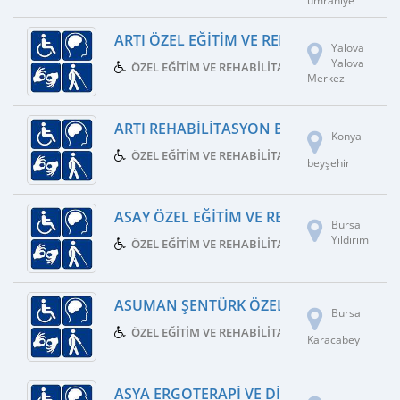
ümraniye
ARTI ÖZEL EĞITIM VE REHABILITASYON M
Yalova
Yalova
ÖZEL EĞITIM VE REHABILITASYON MERKEZI
Merkez
ARTI REHABILITASYON BEYŞEHIR
Konya
ÖZEL EĞITIM VE REHABILITASYON MERKEZI
beyşehir
ASAY ÖZEL EĞITIM VE REHABILITASYON 
Bursa
Yıldırım
ÖZEL EĞITIM VE REHABILITASYON MERKEZI
ASUMAN ŞENTÜRK ÖZEL EĞITIM VE REHA
Bursa
ÖZEL EĞITIM VE REHABILITASYON MERKEZI
Karacabey
ASYA ERGOTERAPI VE DIL KONUŞMA MER