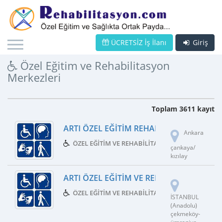
ÜCRETSİZ İş İlanı
Giriş
Özel Eğitim ve Rehabilitasyon
Merkezleri
Toplam 3611 kayıt
ARTI ÖZEL EĞITIM REHABILITASYON MER
Ankara
ÖZEL EĞITIM VE REHABILITASYON MERKEZI
çankaya/
kızılay
ARTI ÖZEL EĞITIM VE REHABILITASYON M
ÖZEL EĞITIM VE REHABILITASYON MERKEZI
İSTANBUL
(Anadolu)
çekmeköy-