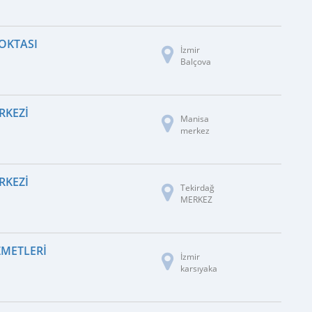
NOKTASI
İzmir
Balçova
RKEZI
Manisa
merkez
RKEZI
Tekirdağ
MERKEZ
ZMETLERI
İzmir
karsıyaka