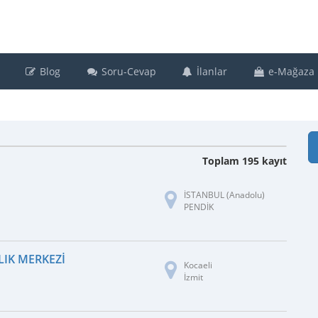
Blog
Soru-Cevap
İlanlar
e-Mağaza
Toplam 195 kayıt
İSTANBUL (Anadolu)
PENDİK
LIK MERKEZI
Kocaeli
İzmit