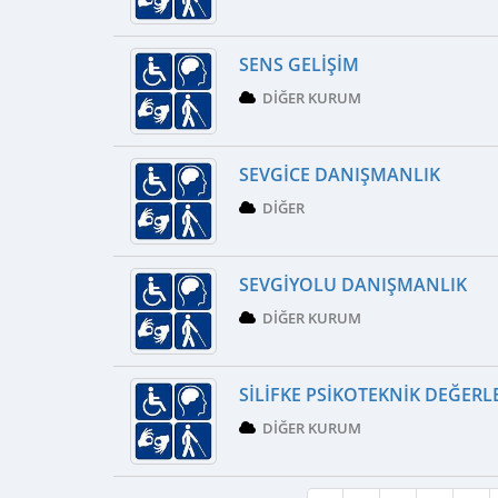
SENS GELIŞIM
DIĞER KURUM
SEVGICE DANIŞMANLIK
DIĞER
SEVGIYOLU DANIŞMANLIK
DIĞER KURUM
SILIFKE PSIKOTEKNIK DEĞER
DIĞER KURUM