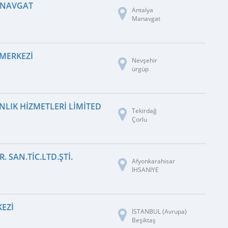
ANAVGAT
Antalya
Manavgat
MERKEZI
Nevşehir
ürgüp
LIK HIZMETLERI LIMITED ŞIRKETI
Tekirdağ
Çorlu
. SAN.TIC.LTD.ŞTI.
Afyonkarahisar
İHSANİYE
KEZI
İSTANBUL (Avrupa)
Beşiktaş