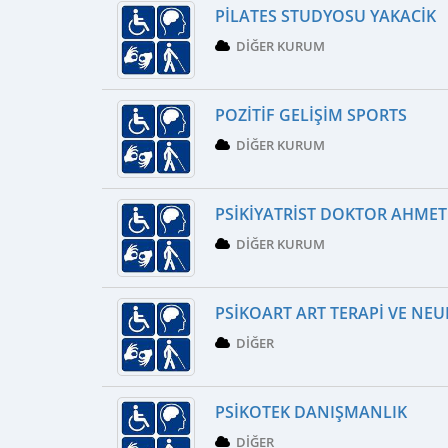
PILATES STUDYOSU YAKACIK
DIĞER KURUM
POZITIF GELIŞIM SPORTS
DIĞER KURUM
PSIKIYATRIST DOKTOR AHME
DIĞER KURUM
PSIKOART ART TERAPI VE NE
DIĞER
PSIKOTEK DANIŞMANLIK
DIĞER