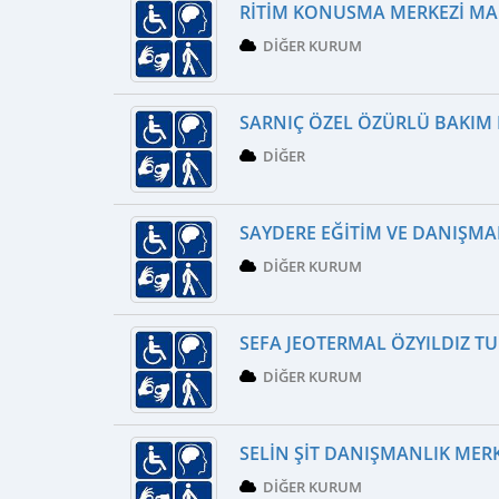
RITIM KONUSMA MERKEZI M
DIĞER KURUM
SARNIÇ ÖZEL ÖZÜRLÜ BAKIM 
DIĞER
SAYDERE EĞITIM VE DANIŞMAN
DIĞER KURUM
SEFA JEOTERMAL ÖZYILDIZ TUR
DIĞER KURUM
SELIN ŞIT DANIŞMANLIK MER
DIĞER KURUM