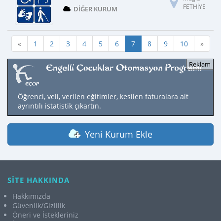
FETHİYE
DIĞER KURUM
«
1
2
3
4
5
6
7
8
9
10
»
Öğrenci, veli, verilen eğitimler, kesilen faturalara ait
ayrıntılı istatistik çıkartın.
Yeni Kurum Ekle
SİTE HAKKINDA
Hakkımızda
Güvenlik/Gizlilik
Öneri ve İstekleriniz