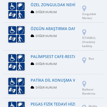
ÖZEL ZONGULDAK NEHIR PSIKOTEKNIK M
DIĞER KURUM
Zonguldak
Merkez
ÖZGÜN ARAŞTIRMA DANIŞMANLIK
DIĞER KURUM
İSTANBUL
(Anadolu)
kadıköy
PALIMPSEST CAFE-RESTAURANT
Rize
DIĞER KURUM
PATIKA DIL KONUŞMA VE GELIŞIM MERKE
DIĞER KURUM
Balıkesir
Bandırma
PEGAS FIZIK TEDAVI HIZMETLERI
Muğla