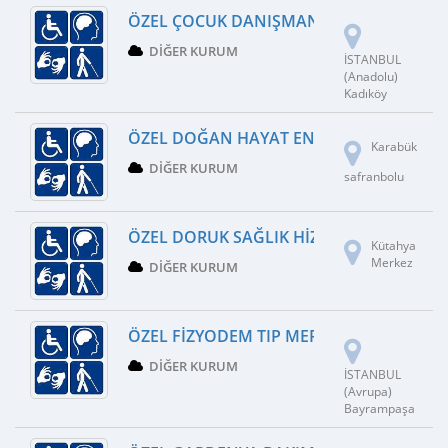
ÖZEL ÇOCUK DANIŞMANLIK MERKEZI
DIĞER KURUM
İSTANBUL
(Anadolu)
Kadıköy
ÖZEL DOĞAN HAYAT ENGELLI BAKIM ME
Karabük
DIĞER KURUM
safranbolu
ÖZEL DORUK SAĞLIK HIZMETLERI
Kütahya
Merkez
DIĞER KURUM
ÖZEL FIZYODEM TIP MERKEZI
DIĞER KURUM
İSTANBUL
(Avrupa)
Bayrampaşa