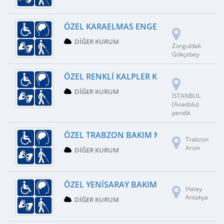
ÖZEL KARAELMAS ENGELLI BAKIM MERKE
DIĞER KURUM
Zonguldak
Gökçebey
ÖZEL RENKLI KALPLER KREŞ VE GÜNDÜZ 
DIĞER KURUM
İSTANBUL
(Anadolu)
pendik
ÖZEL TRABZON BAKIM MERKEZI
Trabzon
Arsin
DIĞER KURUM
ÖZEL YENISARAY BAKIM MERKEZI
Hatay
Antakya
DIĞER KURUM