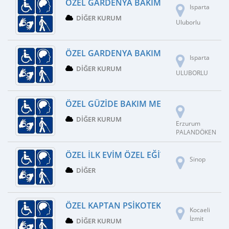
ÖZEL GARDENYA BAKIM MERKEZI
Isparta
DIĞER KURUM
Uluborlu
ÖZEL GARDENYA BAKIMEVI
Isparta
DIĞER KURUM
ULUBORLU
ÖZEL GÜZIDE BAKIM MERKEZI
DIĞER KURUM
Erzurum
PALANDÖKEN
ÖZEL İLK EVIM ÖZEL EĞITIM VE REH. MERK
Sinop
DIĞER
ÖZEL KAPTAN PSIKOTEKNIK
Kocaeli
İzmit
DIĞER KURUM