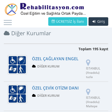
ÜCRETSİZ İş İlanı
Giriş
Diğer Kurumlar
Toplam 195 kayıt
ÖZEL ÇAĞLAYAN ENGELLI BAKIM MERKEZ
DIĞER KURUM
İSTANBUL
(Anadolu)
tuzla
ÖZEL ÇEVIK OTIZM DANIŞMANLIK MERKE
DIĞER KURUM
İSTANBUL
(Anadolu)
Maltepe