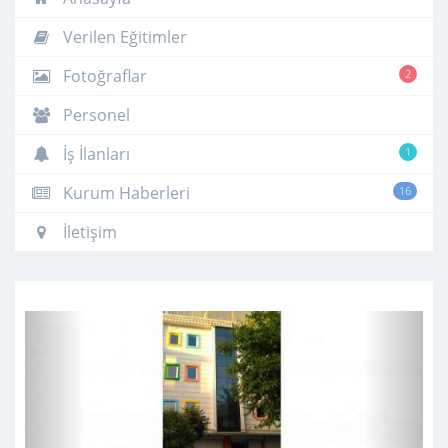
Verilen Eğitimler
Fotoğraflar
2
Personel
İş İlanları
1
Kurum Haberleri
16
İletişim