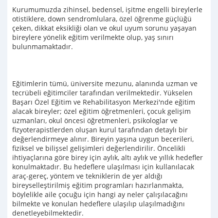
Kurumumuzda zihinsel, bedensel, işitme engelli bireylerle
otistiklere, down sendromlulara, özel öğrenme güçlüğü
çeken, dikkat eksikliği olan ve okul uyum sorunu yaşayan
bireylere yönelik eğitim verilmekte olup, yaş sınırı
bulunmamaktadır.
Eğitimlerin tümü, üniversite mezunu, alanında uzman ve
tecrübeli eğitimciler tarafından verilmektedir. Yükselen
Başarı Özel Eğitim ve Rehabilitasyon Merkezi'nde eğitim
alacak bireyler; özel eğitim öğretmenleri, çocuk gelişim
uzmanları, okul öncesi öğretmenleri, psikologlar ve
fizyoterapistlerden oluşan kurul tarafından detaylı bir
değerlendirmeye alınır. Bireyin yaşına uygun becerileri,
fiziksel ve bilişsel gelişimleri değerlendirilir. Öncelikli
ihtiyaçlarına göre birey için aylık, altı aylık ve yıllık hedefler
konulmaktadır. Bu hedeflere ulaşılması için kullanılacak
araç-gereç, yöntem ve tekniklerin de yer aldığı
bireyselleştirilmiş eğitim programları hazırlanmakta,
böylelikle aile çocuğu için hangi ay neler çalışılacağını
bilmekte ve konulan hedeflere ulaşılıp ulaşılmadığını
denetleyebilmektedir.