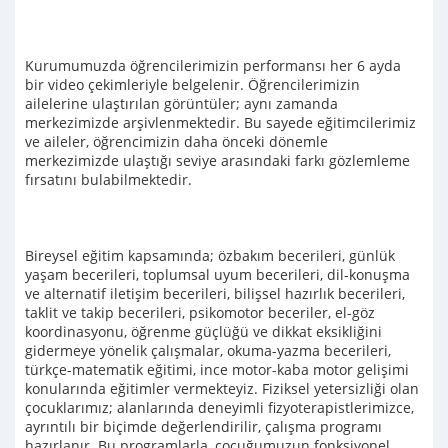
Kurumumuzda öğrencilerimizin performansı her 6 ayda
bir video çekimleriyle belgelenir. Öğrencilerimizin
ailelerine ulaştırılan görüntüler; aynı zamanda
merkezimizde arşivlenmektedir. Bu sayede eğitimcilerimiz
ve aileler, öğrencimizin daha önceki dönemle
merkezimizde ulaştığı seviye arasındaki farkı gözlemleme
fırsatını bulabilmektedir.
Bireysel eğitim kapsamında; özbakım becerileri, günlük
yaşam becerileri, toplumsal uyum becerileri, dil-konuşma
ve alternatif iletişim becerileri, bilişsel hazırlık becerileri,
taklit ve takip becerileri, psikomotor beceriler, el-göz
koordinasyonu, öğrenme güçlüğü ve dikkat eksikliğini
gidermeye yönelik çalışmalar, okuma-yazma becerileri,
türkçe-matematik eğitimi, ince motor-kaba motor gelişimi
konularında eğitimler vermekteyiz. Fiziksel yetersizliği olan
çocuklarımız; alanlarında deneyimli fizyoterapistlerimizce,
ayrıntılı bir biçimde değerlendirilir, çalışma programı
hazırlanır. Bu programlarla, çocuğumuzun fonksiyonel