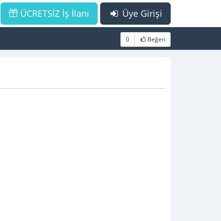
ÜCRETSİZ İş İlanı
Üye Girişi
0
Beğen