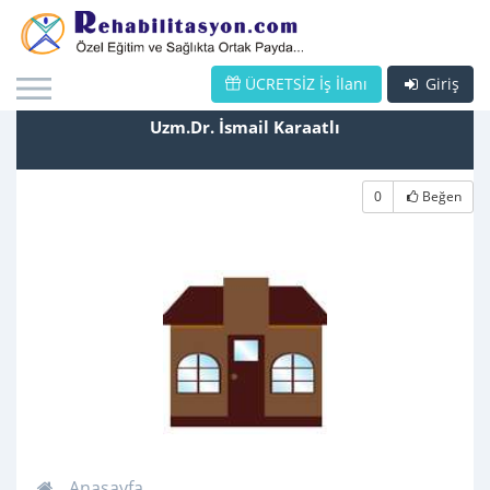
ÜCRETSİZ İş İlanı
Giriş
Uzm.Dr. İsmail Karaatlı
0
Beğen
Anasayfa