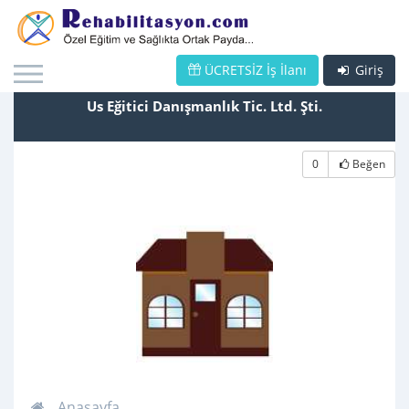
ÜCRETSİZ İş İlanı
Giriş
Us Eğitici Danışmanlık Tic. Ltd. Şti.
0
Beğen
Anasayfa