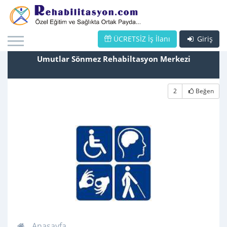
ÜCRETSİZ İş İlanı
Giriş
Umutlar Sönmez Rehabiltasyon Merkezi
2
Beğen
Anasayfa