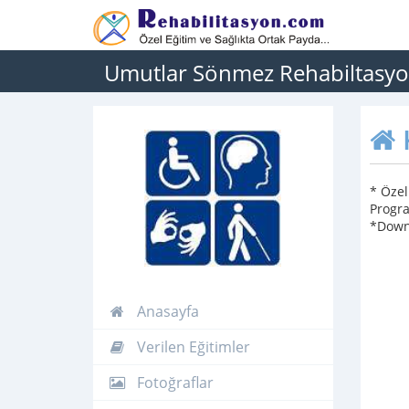
Umutlar Sönmez Rehabiltasyo
* Özel
Progr
*Down
Anasayfa
Verilen Eğitimler
Fotoğraflar