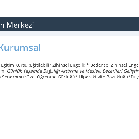
n Merkezi
Kurumsal
 Eğitim Kursu (Eğitilebilir Zihinsel Engelli) * Bedensel Zihinsel Enge
amı
Günlük Yaşamda Bağlılığı Arttırma ve Mesleki Becerileri Gelişt
 Sendromu*Özel Öğrenme Güçlüğü* Hiperaktivite Bozukluğu*Duyu