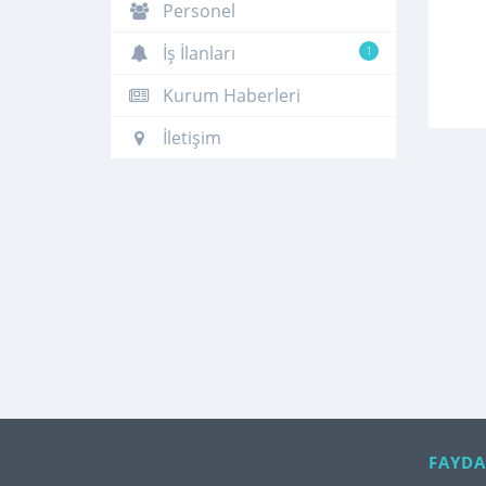
Personel
İş İlanları
1
Kurum Haberleri
İletişim
FAYDA