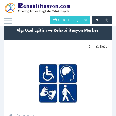
ÜCRETSİZ İş İlanı
Giriş
Algı Özel Eğitim ve Rehabilitasyon Merkezi
0
Beğen
Anasayfa