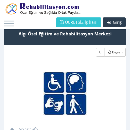
ÜCRETSİZ İş İlanı
Giriş
Algı Özel Eğitim ve Rehabilitasyon Merkezi
0
Beğen
Anasayfa