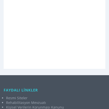
FAYDALI LİNKLER
Resmi Siteler
Rehabilitasyon Mevzuatı
Kişisel Verilerin Korunması Kanunu