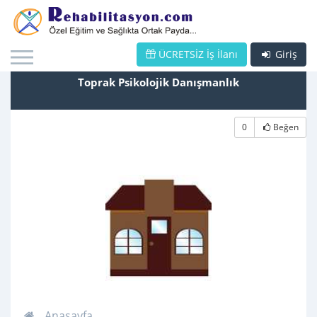
ÜCRETSİZ İş İlanı
Giriş
Toprak Psikolojik Danışmanlık
0
Beğen
Anasayfa