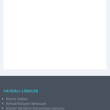
FAYDALI LİNKLER
Resmi Siteler
Rehabilitasyon Mevzuatı
Kişisel Verilerin Korunması Kanunu