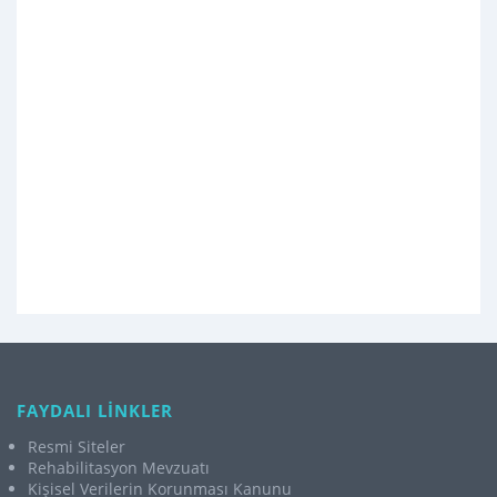
FAYDALI LİNKLER
Resmi Siteler
Rehabilitasyon Mevzuatı
Kişisel Verilerin Korunması Kanunu