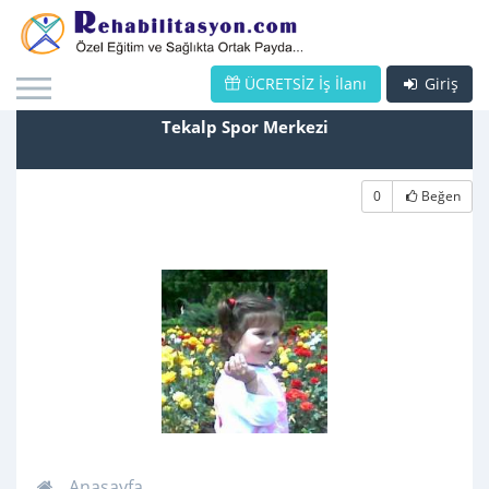
ÜCRETSİZ İş İlanı
Giriş
Tekalp Spor Merkezi
0
Beğen
Anasayfa