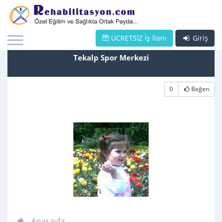
ÜCRETSİZ İş İlanı
Giriş
Tekalp Spor Merkezi
0
Beğen
Anasayfa