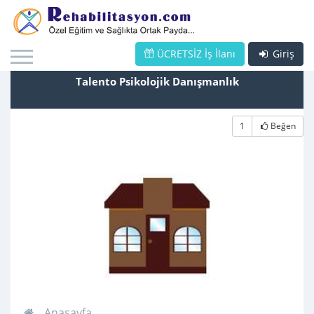
ÜCRETSİZ İş İlanı
Giriş
Talento Psikolojik Danışmanlık
1
Beğen
Anasayfa