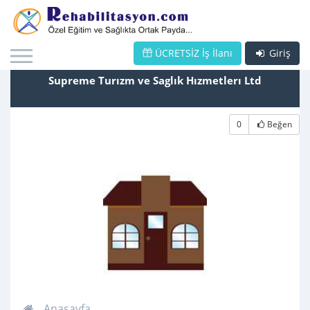
ÜCRETSİZ İş İlanı
Giriş
Supreme Turızm ve Saglık Hızmetlerı Ltd
0
Beğen
Anasayfa