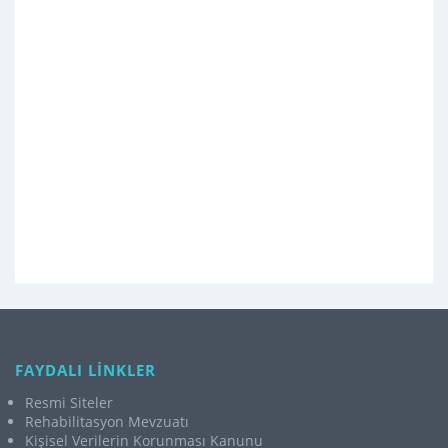
FAYDALI LİNKLER
Resmi Siteler
Rehabilitasyon Mevzuatı
Kişisel Verilerin Korunması Kanunu