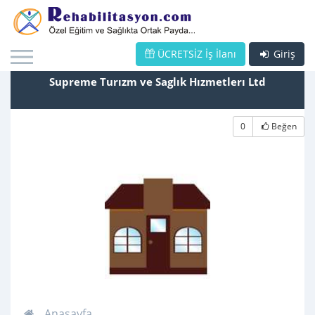
ÜCRETSİZ İş İlanı
Giriş
Supreme Turızm ve Saglık Hızmetlerı Ltd
0
Beğen
Anasayfa