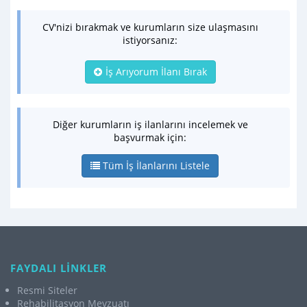
CV'nizi bırakmak ve kurumların size ulaşmasını
istiyorsanız:
İş Arıyorum İlanı Bırak
Diğer kurumların iş ilanlarını incelemek ve
başvurmak için:
Tüm İş İlanlarını Listele
FAYDALI LİNKLER
Resmi Siteler
Rehabilitasyon Mevzuatı