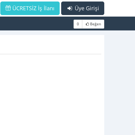
ÜCRETSİZ İş İlanı
Üye Girişi
0
Beğen