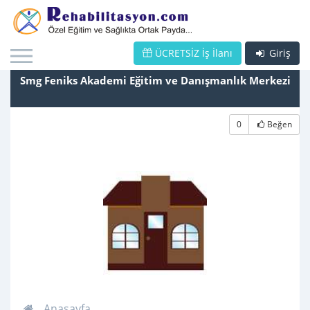
ÜCRETSİZ İş İlanı
Giriş
Smg Feniks Akademi Eğitim ve Danışmanlık Merkezi
0
Beğen
Anasayfa