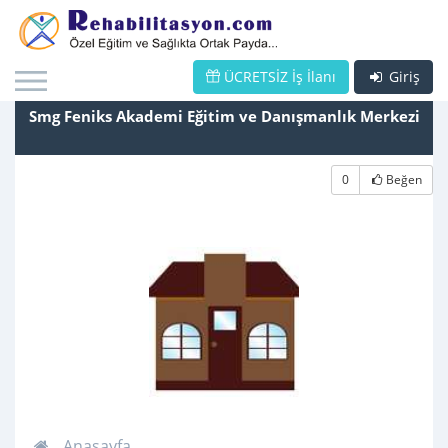
ÜCRETSİZ İş İlanı
Giriş
Smg Feniks Akademi Eğitim ve Danışmanlık Merkezi
0
Beğen
Anasayfa