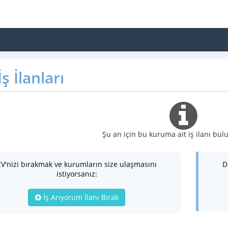
ş İlanları
Şu an için bu kuruma ait iş ilanı b
CV'nizi bırakmak ve kurumların size ulaşmasını
D
istiyorsanız:
İş Arıyorum İlanı Bırak