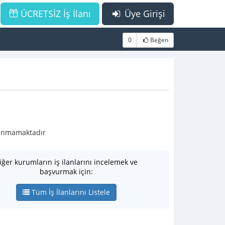
ÜCRETSİZ İş İlanı
Üye Girişi
0
Beğen
ulunmamaktadır
iğer kurumların iş ilanlarını incelemek ve
başvurmak için:
Tüm İş İlanlarını Listele