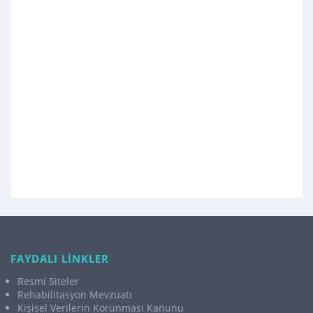
FAYDALI LİNKLER
Resmi Siteler
Rehabilitasyon Mevzuatı
Kişisel Verilerin Korunması Kanunu