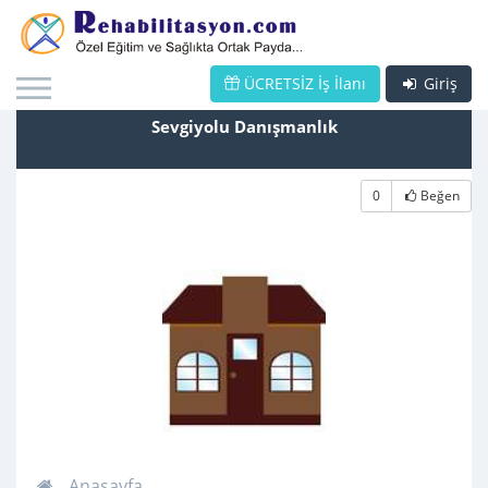
ÜCRETSİZ İş İlanı
Giriş
Sevgiyolu Danışmanlık
0
Beğen
Anasayfa