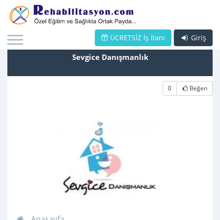
ÜCRETSİZ İş İlanı
Giriş
Sevgice Danışmanlık
0
Beğen
Anasayfa