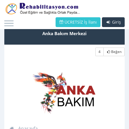
ÜCRETSİZ İş İlanı
Giriş
Anka Bakım Merkezi
4
Beğen
Anasayfa