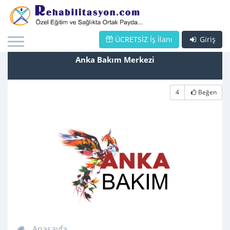
ÜCRETSİZ İş İlanı
Giriş
Anka Bakım Merkezi
4
Beğen
Anasayfa