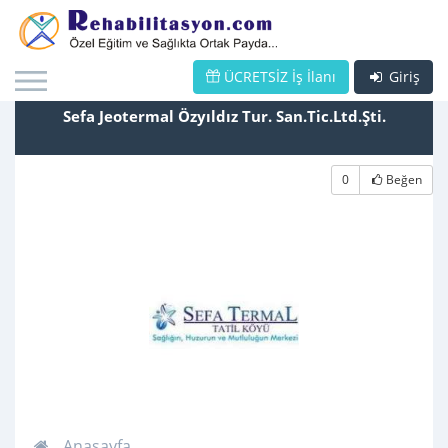
ÜCRETSİZ İş İlanı
Giriş
Sefa Jeotermal Özyıldız Tur. San.Tic.Ltd.Şti.
0
Beğen
Anasayfa