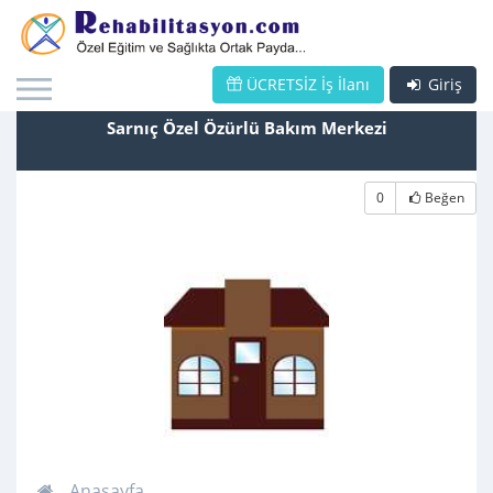
ÜCRETSİZ İş İlanı
Giriş
Sarnıç Özel Özürlü Bakım Merkezi
0
Beğen
Anasayfa