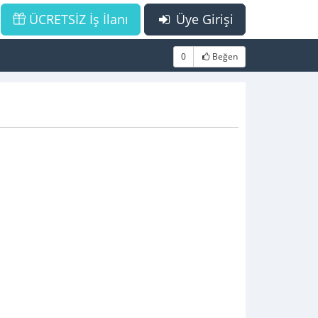
ÜCRETSİZ İş İlanı
Üye Girişi
0
Beğen