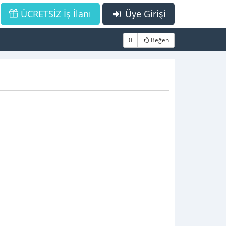
ÜCRETSİZ İş İlanı
Üye Girişi
0
Beğen