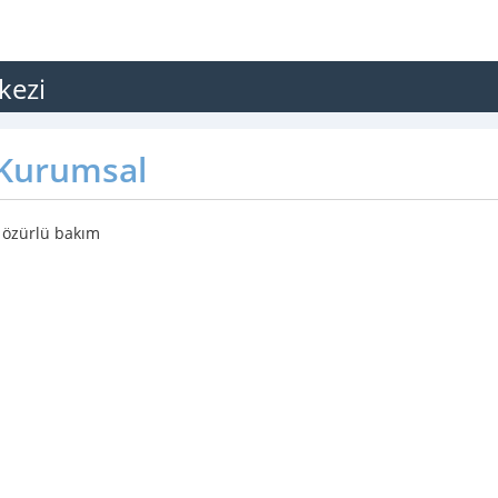
kezi
Kurumsal
, özürlü bakım