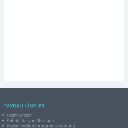
FAYDALI LİNKLER
Resmi Siteler
Rehabilitasyon Mevzuatı
Kişisel Verilerin Korunması Kanunu