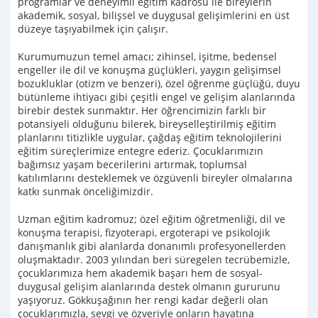
programlar ve deneyimli eğitim kadrosu ile bireylerin
akademik, sosyal, bilişsel ve duygusal gelişimlerini en üst
düzeye taşıyabilmek için çalışır.
Kurumumuzun temel amacı; zihinsel, işitme, bedensel
engeller ile dil ve konuşma güçlükleri, yaygın gelişimsel
bozukluklar (otizm ve benzeri), özel öğrenme güçlüğü, duyu
bütünleme ihtiyacı gibi çeşitli engel ve gelişim alanlarında
birebir destek sunmaktır. Her öğrencimizin farklı bir
potansiyeli olduğunu bilerek, bireyselleştirilmiş eğitim
planlarını titizlikle uygular, çağdaş eğitim teknolojilerini
eğitim süreçlerimize entegre ederiz. Çocuklarımızın
bağımsız yaşam becerilerini artırmak, toplumsal
katılımlarını desteklemek ve özgüvenli bireyler olmalarına
katkı sunmak önceliğimizdir.
Uzman eğitim kadromuz; özel eğitim öğretmenliği, dil ve
konuşma terapisi, fizyoterapi, ergoterapi ve psikolojik
danışmanlık gibi alanlarda donanımlı profesyonellerden
oluşmaktadır. 2003 yılından beri süregelen tecrübemizle,
çocuklarımıza hem akademik başarı hem de sosyal-
duygusal gelişim alanlarında destek olmanın gururunu
yaşıyoruz. Gökkuşağının her rengi kadar değerli olan
çocuklarımızla, sevgi ve özveriyle onların hayatına