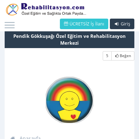
ÜCRETSİZ İş İlanı
Giriş
Pendik Gökkuşağı Özel Eğitim ve Rehabilitasyon
Merkezi
5
Beğen
Anasayfa