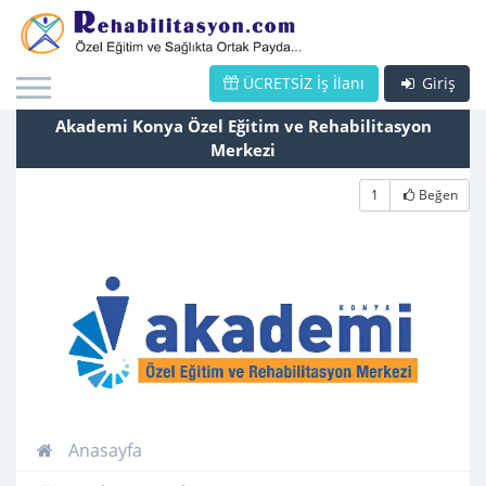
ÜCRETSİZ İş İlanı
Giriş
Akademi Konya Özel Eğitim ve Rehabilitasyon
Merkezi
1
Beğen
Anasayfa