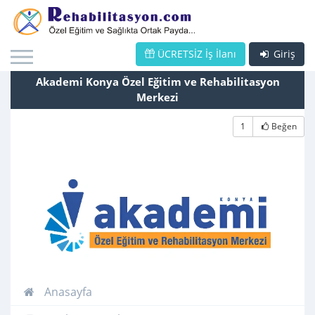
ÜCRETSİZ İş İlanı
Giriş
Akademi Konya Özel Eğitim ve Rehabilitasyon
Merkezi
1
Beğen
Anasayfa