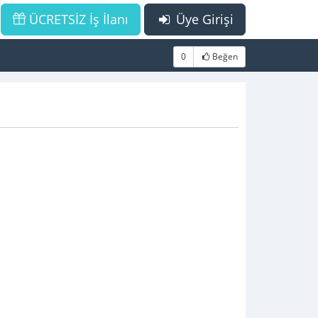
ÜCRETSİZ İş İlanı
Üye Girişi
0
Beğen