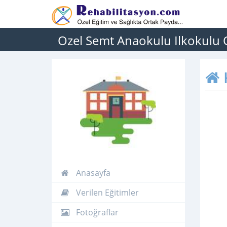
Ozel Semt Anaokulu Ilkokulu 
Anasayfa
Verilen Eğitimler
Fotoğraflar