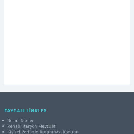
FAYDALI LİNKLER
Resmi Siteler
Rehabilitasyon Mevzuatı
Kişisel Verilerin Korunması Kanunu