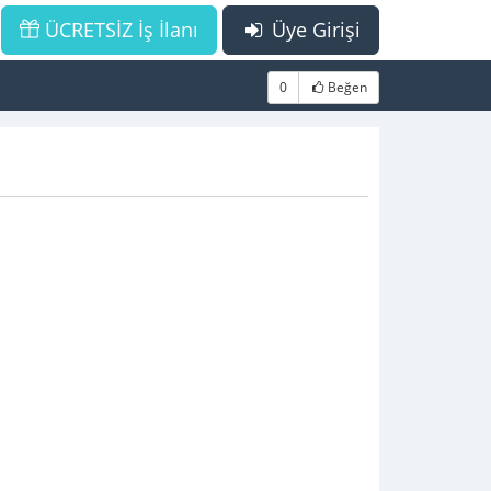
ÜCRETSİZ İş İlanı
Üye Girişi
0
Beğen