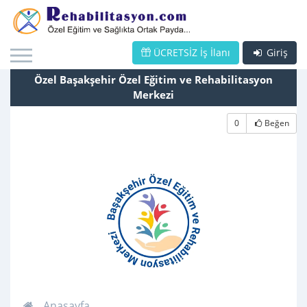
ÜCRETSİZ İş İlanı
Giriş
Özel Başakşehir Özel Eğitim ve Rehabilitasyon
Merkezi
0
Beğen
Anasayfa