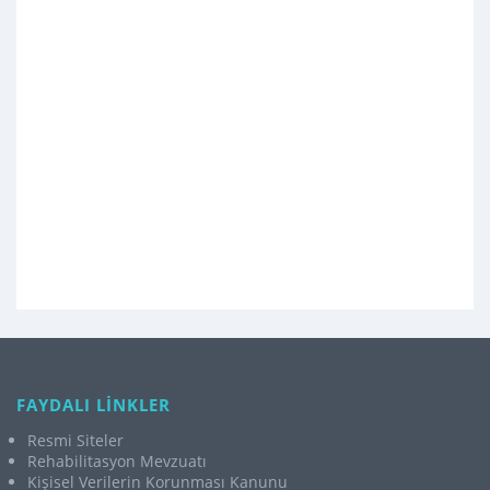
FAYDALI LİNKLER
Resmi Siteler
Rehabilitasyon Mevzuatı
Kişisel Verilerin Korunması Kanunu