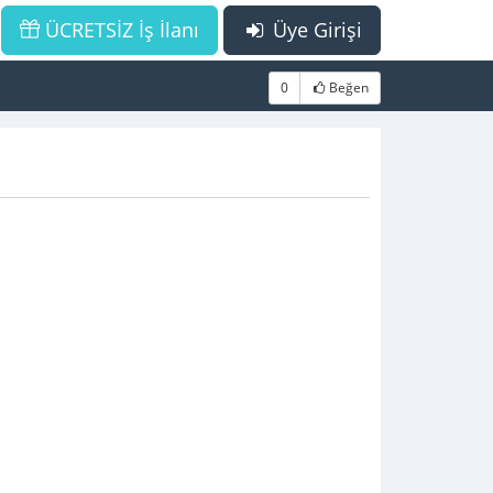
ÜCRETSİZ İş İlanı
Üye Girişi
0
Beğen