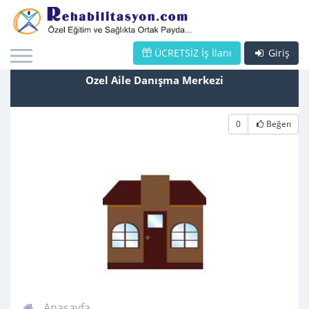
ÜCRETSİZ İş İlanı
Giriş
Ozel Aile Danışma Merkezi
0
Beğen
Anasayfa