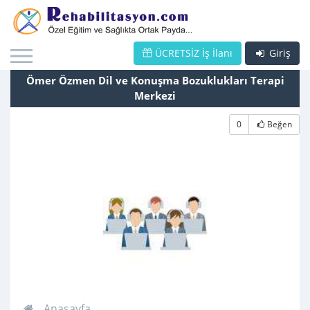
ÜCRETSİZ İş İlanı
Giriş
Ömer Özmen Dil ve Konuşma Bozuklukları Terapi
Merkezi
0
Beğen
Anasayfa