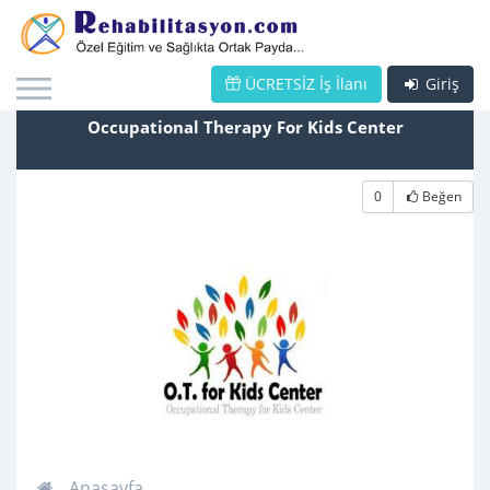
ÜCRETSİZ İş İlanı
Giriş
Occupational Therapy For Kids Center
0
Beğen
Anasayfa