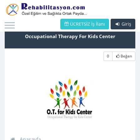
ÜCRETSİZ İş İlanı
Giriş
Occupational Therapy For Kids Center
0
Beğen
Anasayfa