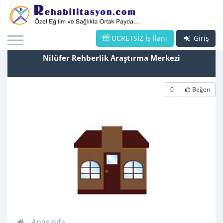
ÜCRETSİZ İş İlanı
Giriş
Nilüfer Rehberlik Araştırma Merkezi
0
Beğen
Anasayfa