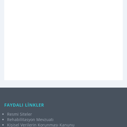
FAYDALI LİNKLER
Resmi Siteler
Rehabilitasyon Mevzuatı
Kişisel Verilerin Korunması Kanunu