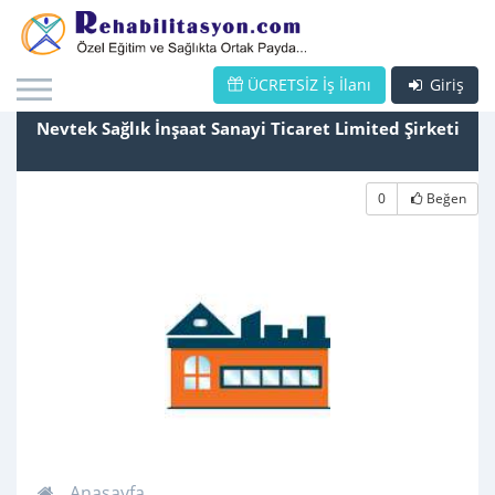
ÜCRETSİZ İş İlanı
Giriş
Nevtek Sağlık İnşaat Sanayi Ticaret Limited Şirketi
0
Beğen
Anasayfa