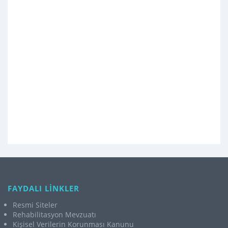
FAYDALI LİNKLER
Resmi Siteler
Rehabilitasyon Mevzuatı
Kişisel Verilerin Korunması Kanunu