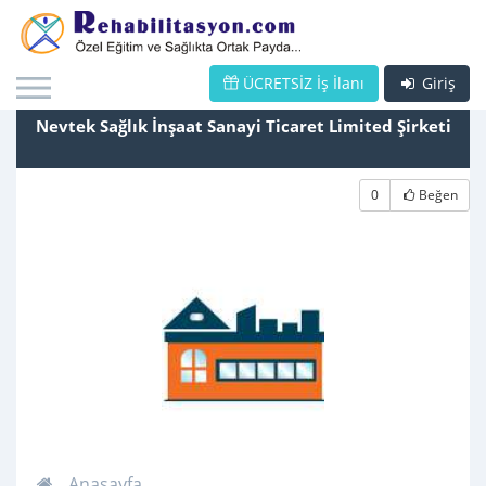
ÜCRETSİZ İş İlanı
Giriş
Nevtek Sağlık İnşaat Sanayi Ticaret Limited Şirketi
0
Beğen
Anasayfa