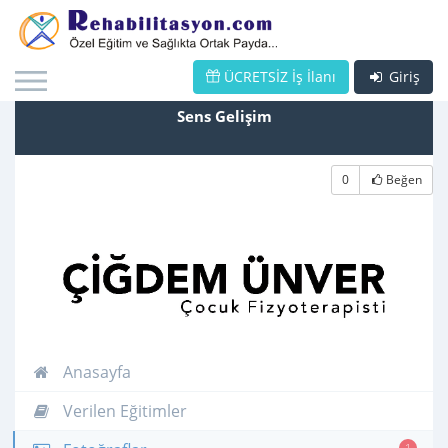
ÜCRETSİZ İş İlanı
Giriş
Sens Gelişim
0
Beğen
Anasayfa
Verilen Eğitimler
1