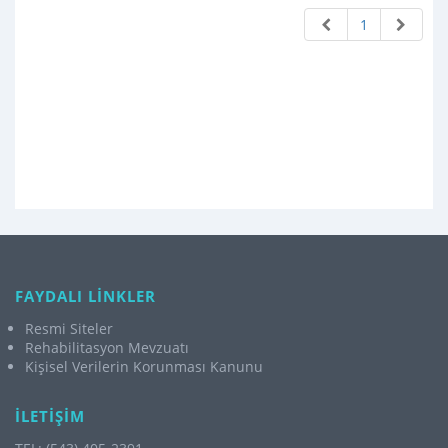
1
FAYDALI LİNKLER
Resmi Siteler
Rehabilitasyon Mevzuatı
Kişisel Verilerin Korunması Kanunu
İLETİŞİM