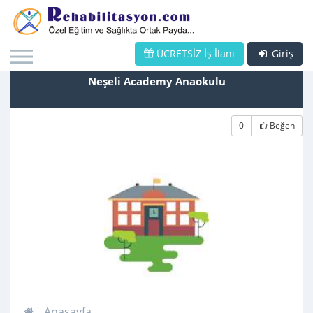
ÜCRETSİZ İş İlanı
Giriş
Neşeli Academy Anaokulu
0
Beğen
Anasayfa