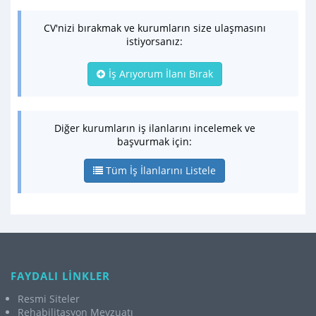
CV'nizi bırakmak ve kurumların size ulaşmasını
istiyorsanız:
İş Arıyorum İlanı Bırak
Diğer kurumların iş ilanlarını incelemek ve
başvurmak için:
Tüm İş İlanlarını Listele
FAYDALI LİNKLER
Resmi Siteler
Rehabilitasyon Mevzuatı