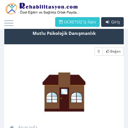
ÜCRETSİZ İş İlanı
Giriş
Mutlu Psikolojik Danışmanlık
0
Beğen
Anasayfa